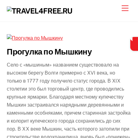
Skip
Men
to
content
Прогулка по Мышкину
Село с «мышиным» названием существовало на
высоком берегу Волги примерно с XVI века, но
только в 1777 году получило статус города. В XIX
столетии это был торговый центр, где проводились
крупные ярмарки. Благодаря местному купечеству
Мышкин застраивался нарядными деревянными и
каменными особняками, причем старинная застройка
и колорит купеческого города сохранились до сих
пор. В XX веке Мышкин, часть которого затопили при
строительстве водохранилища, вновь был «понижен»