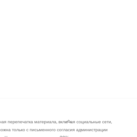
Back
ная перепечатка материала, включая социальные сети,
To
можна только с письменного согласия администрации
Top