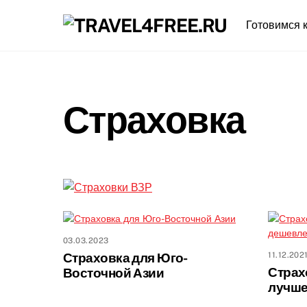
Skip
Готовимся к
to
content
Страховка
03.03.2023
Страховка для Юго-
11.12.202
Страхо
Восточной Азии
лучше