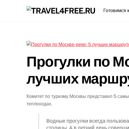
Skip
Готовимся к
to
content
Прогулки по Мо
лучших маршр
Комитет по туризму Москвы представил 5 сам
теплоходах.
Водные прогулки всегда пользова
столицы. А в летний день соверш