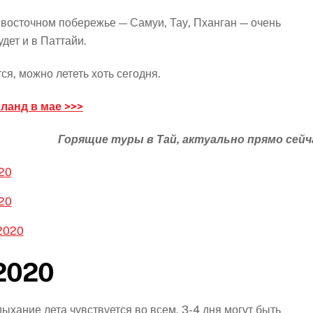
 восточном побережье — Самуи, Тау, Пханган — очень
дет и в Паттайи.
ся, можно лететь хоть сегодня.
ланд в мае >>>
Горящие туры в Тай, актуально прямо сейч
20
20
2020
 2020
дыхание лета чувствуется во всем. 3-4 дня могут быть