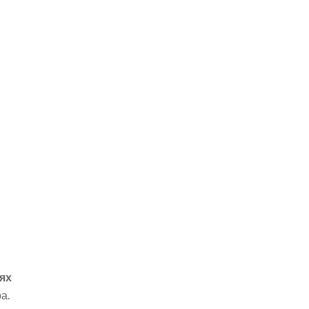
ях
а.