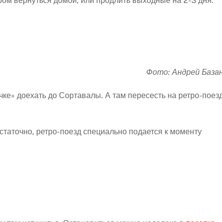
ром вернуться домой, или продлить выходные на 2-3 дня.
Фото: Андрей База
чке» доехать до Сортавалы. А там пересесть на ретро-поез
остаточно, ретро-поезд специально подается к моменту