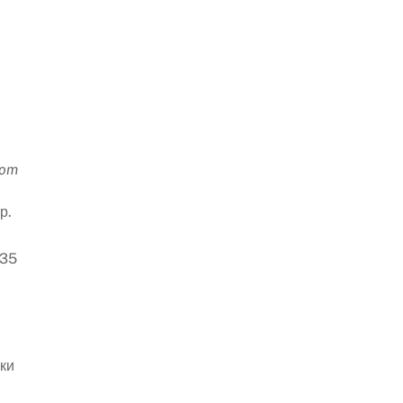
com
р.
 35
аки