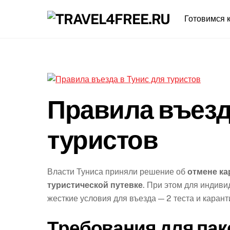
Skip
Готовимся к
to
content
Правила въезд
туристов
Власти Туниса приняли решение об
отмене ка
туристической путевке
. При этом для индив
жесткие условия для въезда — 2 теста и каранти
Требования для пак