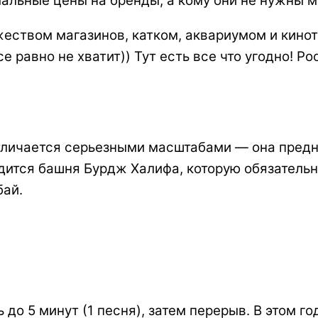
льные цены на бренды, а кому они не нужны мо
еством магазинов, катком, аквариумом и кинот
е равно не хватит)) Тут есть все что угодно! Ро
.
личается серьезными масштабами — она предн
одится башня Бурдж Халифа, которую обязател
бай.
 до 5 минут (1 песня), затем перерыв. В этом г