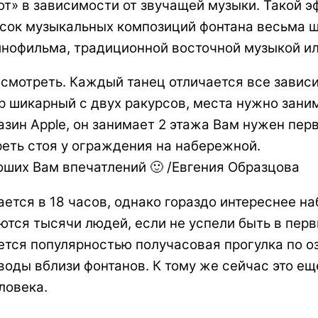
уют» в зависимости от звучащей музыки. Такой 
исок музыкальных композиций фонтана весьма 
нофильма, традиционной восточной музыкой ил
 смотреть. Каждый танец отличается все зависи
 шикарный с двух ракурсов, места нужно зани
зин Apple, он занимает 2 этажа Вам нужен пер
еть стоя у ограждения на набережной.
оших Вам впечатлений 🙂 /Евгения Образцова
ется в 18 часов, однако гораздо интереснее на
аются тысячи людей, если не успели быть в пер
зуется популярностью получасовая прогулка по 
воды вблизи фонтанов. К тому же сейчас это ещ
ловека.