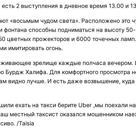
есть 2 выступления в дневное время 13.00 и 13.
ют «восьмым чудом света». Расположено это чу
 фонтана способны подниматься на высоту 50-э
 50 цветных прожекторов и 6000 точечных ламп
ми имитировать огонь.
аживающее зрелище каждые полчаса вечером. И
о Бурдж Халифа. Для комфортного просмотра не
ам видно лучше. И есть даже возвышение, куд
шили ехать на такси берите Uber ,мы поехали н
 наш местный таксист оказался мошенником наех
иво. /Taisia