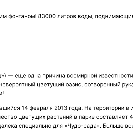
м фонтаном! 83000 литров воды, поднимающие
ад») — еще одна причина всемирной известност
невероятный цветущий оазис, сотворенный рука
и!
шийся 14 февраля 2013 года. На территории в 7
чество цветущих растений в парке составляет 
алека специально для «Чудо-сада». Больше всег