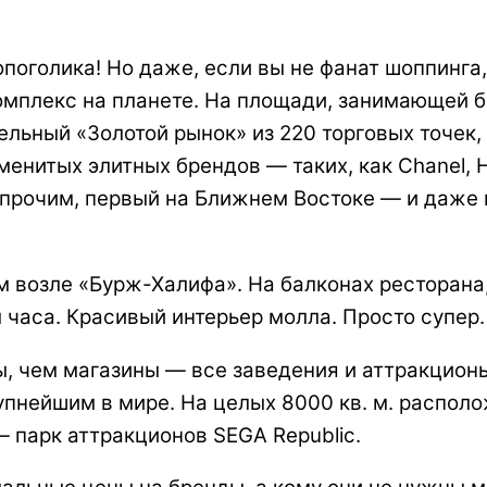
оголика! Но даже, если вы не фанат шоппинга
плекс на планете. На площади, занимающей бол
тельный «Золотой рынок» из 220 торговых точе
енитых элитных брендов — таких, как Chanel, He
у прочим, первый на Ближнем Востоке — и даже
м возле «Бурж-Халифа». На балконах ресторана,
 часа. Красивый интерьер молла. Просто супер.
ы, чем магазины — все заведения и аттракцио
упнейшим в мире. На целых 8000 кв. м. распо
 — парк аттракционов SEGA Republic.