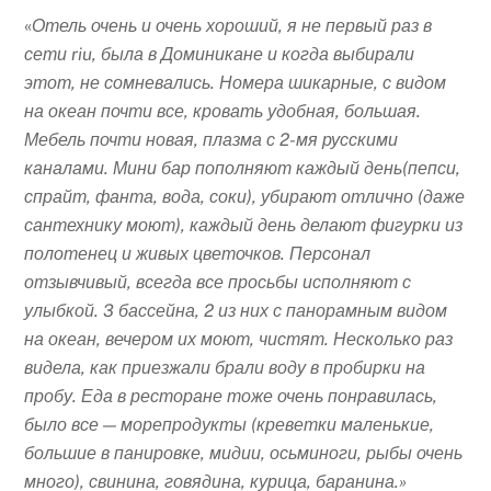
«
Отель очень и очень хороший, я не первый раз в
сети riu, была в Доминикане и когда выбирали
этот, не сомневались. Номера шикарные, с видом
на океан почти все, кровать удобная, большая.
Мебель почти новая, плазма с 2-мя русскими
каналами. Мини бар пополняют каждый день(пепси,
спрайт, фанта, вода, соки), убирают отлично (даже
сантехнику моют), каждый день делают фигурки из
полотенец и живых цветочков. Персонал
отзывчивый, всегда все просьбы исполняют с
улыбкой. 3 бассейна, 2 из них с панорамным видом
на океан, вечером их моют, чистят. Несколько раз
видела, как приезжали брали воду в пробирки на
пробу. Еда в ресторане тоже очень понравилась,
было все — морепродукты (креветки маленькие,
большие в панировке, мидии, осьминоги, рыбы очень
много), свинина, говядина, курица, баранина.»