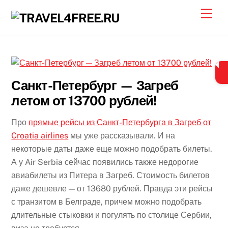
Skip
Men
to
content
Санкт-Петербург — Загреб
летом от 13700 рублей!
Про
прямые рейсы из Санкт-Петербурга в Загреб от
Croatia airlines
мы уже рассказывали. И на
некоторые даты даже еще можно подобрать билеты.
А у Air Serbia сейчас появились также недорогие
авиабилеты из Питера в Загреб. Стоимость билетов
даже дешевле — от 13680 рублей. Правда эти рейсы
с транзитом в Белграде, причем можно подобрать
длительные стыковки и погулять по столице Сербии,