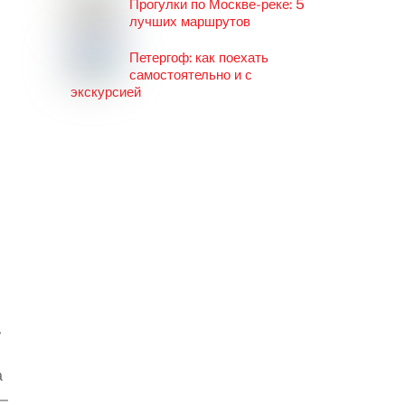
Прогулки по Москве-реке: 5
лучших маршрутов
Петергоф: как поехать
самостоятельно и с
экскурсией
,
а
 —