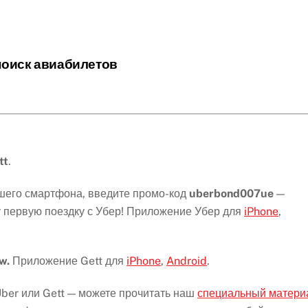
поиск авиабилетов
tt
.
ашего смартфона, введите промо-код
uberbond007ue
—
 первую поездку с Убер! Приложение Убер для
iPhone
,
qw.
Приложение Gett для
iPhone
,
Android
.
 Uber или Gett — можете прочитать наш
специальный матери