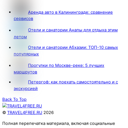
Аренда авто в Калининграде: сравнение
сервисов
Отели и санатории Анапы для отдыха этим
летом
Отели и санатории Абхазии: ТОП-10 самых
популярных
Прогулки по Москве-реке: 5 лучших
маршрутов
Петергоф: как поехать самостоятельно и с
экскурсией
Back To Top
©
TRAVEL4FREE.RU
2026
Полная перепечатка материала, включая социальные