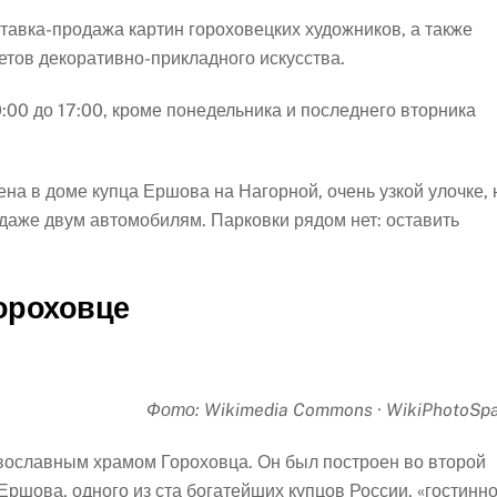
тавка-продажа картин гороховецких художников, а также
тов декоративно-прикладного искусства.
:00 до 17:00, кроме понедельника и последнего вторника
на в доме купца Ершова на Нагорной, очень узкой улочке, 
даже двум автомобилям. Парковки рядом нет: оставить
ороховце
Фото: Wikimedia Commons · WikiPhotoSp
вославным храмом Гороховца. Он был построен во второй
Ершова, одного из ста богатейших купцов России, «гостинн