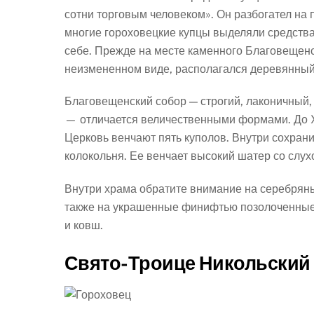
сотни торговым человеком». Он разбогател на 
многие гороховецкие купцы выделяли средства 
себе. Прежде на месте каменного Благовещенс
неизмененном виде, располагался деревянный
Благовещенский собор — строгий, лаконичный
— отличается величественными формами. До XX
Церковь венчают пять куполов. Внутри сохран
колокольня. Ее венчает высокий шатер со слу
Внутри храма обратите внимание на серебрян
также на украшенные финифтью позолоченные с
и ковш.
Свято-Троице Никольский