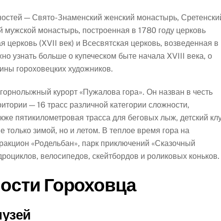
ностей — Свято-Знаменский женский монастырь​, Сретенски
 мужской монастырь​, построенная в 1780 году церковь
 церковь (XVII век) и Всесвятская церковь, возведенная в
жно узнать больше о купеческом быте начала XVIII века, о
тины гороховецких художников.
горнолыжный курорт «Пужалова гора»​. Он назван в честь
итории — 16 трасс различной категории сложности,
кже пятикилометровая трасса для беговых лыж, детский кл
е только зимой, но и летом. В теплое время гора на
ракцион «Родельбан», парк приключений «Сказочный
адроциклов, велосипедов, скейтбордов и роликовых коньков.
ости Гороховца
музей