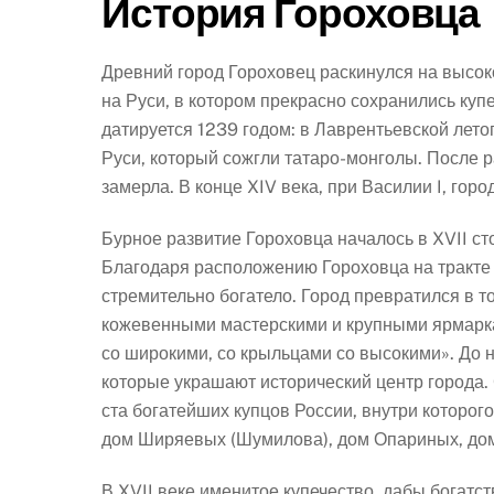
История Гороховца
Древний город Гороховец раскинулся на высок
на Руси, в котором прекрасно сохранились куп
датируется 1239 годом: в Лаврентьевской лет
Руси, который сожгли татаро-монголы. После р
замерла. В конце XIV века, при Василии I, горо
Бурное развитие Гороховца началось в XVII сто
Благодаря расположению Гороховца на тракте
стремительно богатело. Город превратился в 
кожевенными мастерскими и крупными ярмарка
со широкими, со крыльцами со высокими». До н
которые украшают исторический центр города.
ста богатейших купцов России, внутри которого
дом Ширяевых (Шумилова), дом Опариных, дом
В XVII веке именитое купечество, дабы богатст