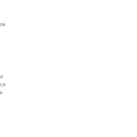
ов.
—
ти
ься
н