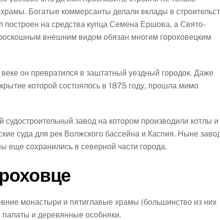
и храмы. Богатые коммерсанты делали вклады в строительс
л построен на средства купца Семена Ершова, а Свято-
 роскошным внешним видом обязан многим гороховецким
I веке он превратился в заштатный уездный городок. Даже
крытие которой состоялось в 1875 году, прошла мимо
й судостроительный завод на котором производили котлы и
кие суда для рек Волжского бассейна и Каспия. Ныне заво
ны еще сохранились в северной части города.
ороховце
вние монастыри и пятиглавые храмы (большинство из них
е палаты и деревянные особняки.