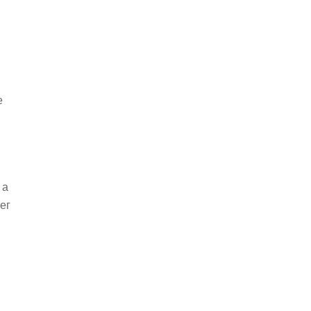
е
 а
ег