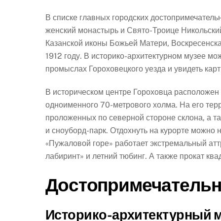
В списке главных городских достопримечатель
женский монастырь​ и Свято-Троице Никольский
Казанской иконы Божьей Матери, Воскресенская
1912 году. В историко-архитектурном музее​ мо
промыслах Гороховецкого уезда и увидеть кар
В историческом центре Гороховца расположен 
одноименного 70-метрового холма. На его терр
проложенных по северной стороне склона, а та
и сноуборд-парк. Отдохнуть на курорте можно н
«Пужаловой горе» работает экстремальный атт
лабиринт» и летний тюбинг. А также прокат кв
Достопримечательн
Историко-архитектурный 