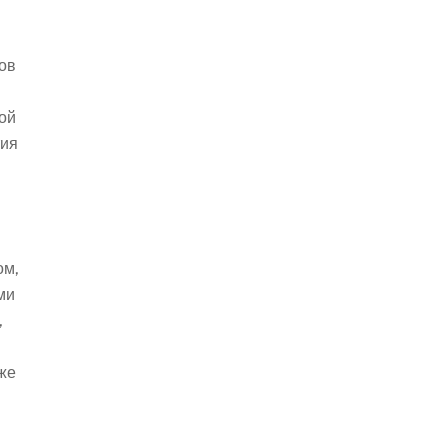
ов
ой
тия
ом,
ми
,
кже