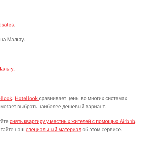
asales
.
на Мальту.
альту.
llook
.
Hotellook
сравнивает цены во многих системах
помогает выбрать наиболее дешевый вариант.
уйте
снять квартиру у местных жителей с помощью Airbnb
.
итайте наш
специальный материал
об этом сервисе.