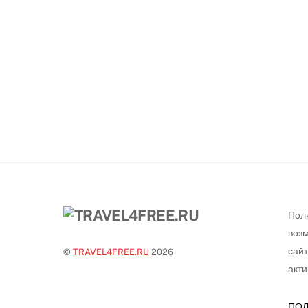
Пол
воз
сай
©
TRAVEL4FREE.RU
2026
акти
ПОЛ